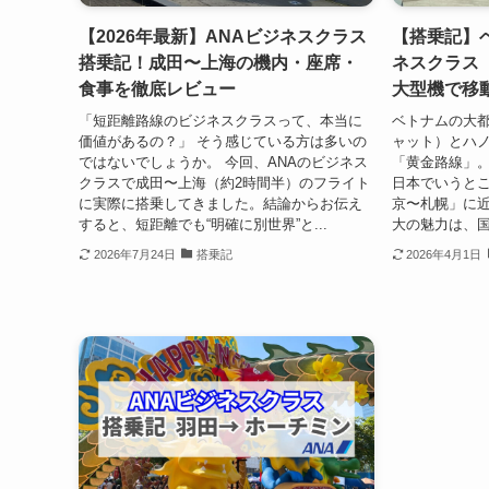
【2026年最新】ANAビジネスクラス
【搭乗記】
搭乗記！成田〜上海の機内・座席・
ネスクラス
食事を徹底レビュー
大型機で移
「短距離路線のビジネスクラスって、本当に
ベトナムの大
価値があるの？」 そう感じている方は多いの
ャット）とハ
ではないでしょうか。 今回、ANAのビジネス
「黄金路線」。
クラスで成田〜上海（約2時間半）のフライト
日本でいうと
に実際に搭乗してきました。結論からお伝え
京〜札幌」に
すると、短距離でも“明確に別世界”と...
大の魅力は、国
2026年7月24日
搭乗記
2026年4月1日