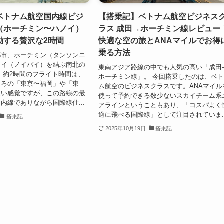
ベトナム航空国内線ビジ
【搭乗記】ベトナム航空ビジネス
（ホーチミン〜ハノイ）
ラス 成田→ホーチミン線レビュー
動する贅沢な2時間
快適な空の旅とANAマイルでお得
乗る方法
都市、ホーチミン（タンソンニ
ノイ（ノイバイ）を結ぶ南北の
東南アジア路線の中でも人気の高い「成田
 約2時間のフライト時間は、
ホーチミン線」。 今回搭乗したのは、ベ
ころの「東京〜福岡」や「東
ム航空のビジネスクラスです。ANAマイル
近い感覚ですが、この路線の最
使って予約できる数少ないスカイチーム系
内線でありながら国際線仕...
アラインということもあり、「コスパよく
適に飛べる国際線」として注目されていま..
搭乗記
2025年10月19日
搭乗記