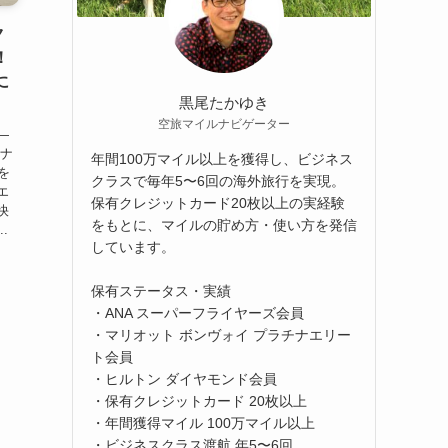
ク
！
に
黒尾たかゆき
空旅マイルナビゲーター
―
トナ
年間100万マイル以上を獲得し、ビジネス
を
クラスで毎年5〜6回の海外旅行を実現。
エ
保有クレジットカード20枚以上の実経験
快
をもとに、マイルの貯め方・使い方を発信
.
しています。
保有ステータス・実績
・ANA スーパーフライヤーズ会員
・マリオット ボンヴォイ プラチナエリー
ト会員
・ヒルトン ダイヤモンド会員
・保有クレジットカード 20枚以上
・年間獲得マイル 100万マイル以上
・ビジネスクラス渡航 年5〜6回