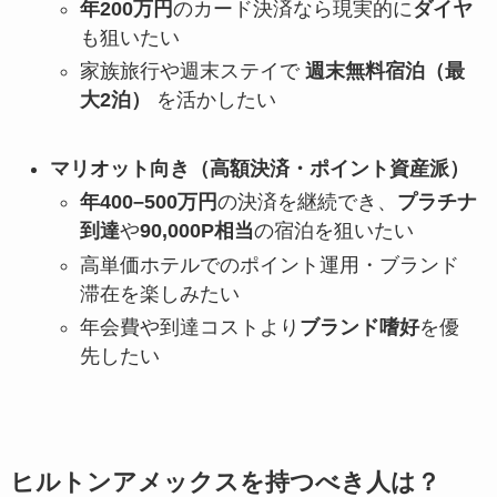
年200万円
のカード決済なら現実的に
ダイヤ
も狙いたい
家族旅行や週末ステイで
週末無料宿泊（最
大2泊）
を活かしたい
マリオット向き（高額決済・ポイント資産派）
年400–500万円
の決済を継続でき、
プラチナ
到達
や
90,000P相当
の宿泊を狙いたい
高単価ホテルでのポイント運用・ブランド
滞在を楽しみたい
年会費や到達コストより
ブランド嗜好
を優
先したい
ヒルトンアメックスを持つべき人は？