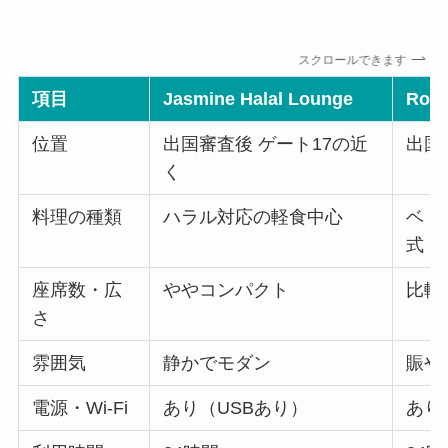
スクロールできます
項目
Jasmine Halal Lounge
Rose
位置
出国審査後 ゲート17の近
出国
く
料理の種類
ハラル対応の軽食中心
ベト
式
座席数・広
ややコンパクト
比較
さ
雰囲気
静かでモダン
賑や
電源・Wi-Fi
あり（USBあり）
あり