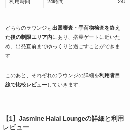
利用時間
24時間
24
どちらのラウンジも
出国審査・手荷物検査を終え
た後の制限エリア内
にあり、搭乗ゲートに近いた
め、出発直前までゆっくりと過ごすことができま
す。
このあと、それぞれのラウンジの詳細を
利用者目
線で比較レビュー
していきます。
【1】Jasmine Halal Loungeの詳細と利用
レビュー